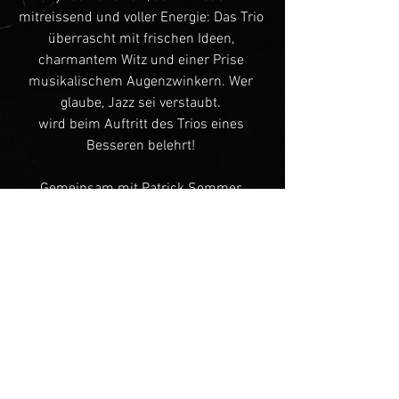
mitreissend und voller Energie: Das Trio
überrascht mit frischen Ideen,
charmantem Witz und einer Prise
musikalischem Augenzwinkern. Wer
glaube, Jazz sei verstaubt.
wird beim Auftritt des Trios eines
Besseren belehrt!
Gemeinsam mit Patrick Sommer
(Kontrabass, Gimbri) und Tony Renold
(Perkussion, Schlagzeug)
verwandelt Frey unseren Club jedes Mal
in einen Ort, an dem Musik keine
Grenzen kennt.
Tom Schmid, Esse Musicclub,
Winterthur
Zurück auf Home