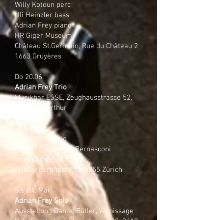
Willy Kotoun perc
Uli Heinzler bass
Adrian Frey piano
HR Giger Museum
Château St.Germain, Rue du Château 2
1663 Gruyères
Do 20.06.
Adrian Frey Trio
Musikbar ESSE, Zeughausstrasse 52,
8400 Winterthur
So 09.Juni
Adrian Frey Trio
Atelier Gianfranco Bernasconi
(öffentliches Konzert)
Friesenberghalde 10, 8055 Zürich
Sa 04. Mai
Adrian Frey Solo
Ausstellung Daniel Bütler, Vernissage