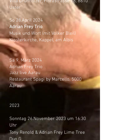
Villa Grunholzer, Florastrasse 18, 8610
Uster
So 28.April 2024
Adrian Frey Trio
Musik und Wort (mit Volker Bleil)
Klosterkirche, Kappel, am Albis
Sa 9. März 2024
Adrian Frey Trio
Jazz live Aarau
Restaurant Spagi by Marcello, 5000
Aarau
2023
Sonntag 26.November 2023 um 16:30
Uhr
Tony Renold & Adrian Frey Lime Tree
Duo G