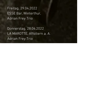
Freitag,
29.04.2022
ESSE Bar, Winterthur,
Adrian Frey Trio
Donnerstag,
28.04.2022
LA MAROTTE, Affoltern a. A.
Adrian Frey Trio
Dienstag,
12.04.2022
Lebewohlfabrik, Zürich
Adrian Frey Trio
(mit Pius Baschnagel dr) youtube:
https://youtu.be/nrdEPLPY_FI
Montag,
28.03.2022
Rest. Isebähnli, Baden
Sonic Calligraphy
Freitag, 04. März 2022